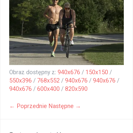
Obraz dostępny z:
940x676
/
150x150
/
550x396
/
768x552
/
940x676
/
940x676
/
940x676
/
600x400
/
820x590
← Poprzednie
Następne →