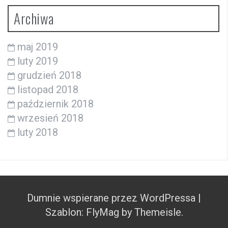
Archiwa
maj 2019
luty 2019
grudzień 2018
listopad 2018
październik 2018
wrzesień 2018
luty 2018
Dumnie wspierane przez WordPressa
|
Szablon:
FlyMag
by Themeisle.