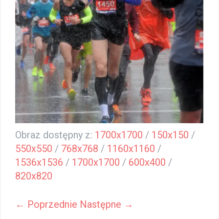
Obraz dostępny z:
1700x1700
/
150x150
/
550x550
/
768x768
/
1160x1160
/
1536x1536
/
1700x1700
/
600x400
/
820x820
← Poprzednie
Następne →