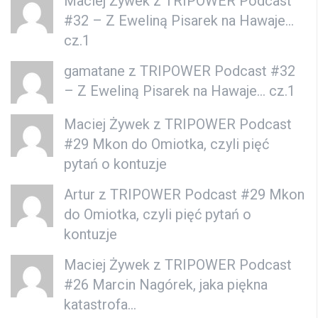
Maciej Żywek
z
TRIPOWER Podcast
#32 – Z Eweliną Pisarek na Hawaje…
cz.1
gamatane z
TRIPOWER Podcast #32
– Z Eweliną Pisarek na Hawaje… cz.1
Maciej Żywek
z
TRIPOWER Podcast
#29 Mkon do Omiotka, czyli pięć
pytań o kontuzje
Artur z
TRIPOWER Podcast #29 Mkon
do Omiotka, czyli pięć pytań o
kontuzje
Maciej Żywek
z
TRIPOWER Podcast
#26 Marcin Nagórek, jaka piękna
katastrofa…